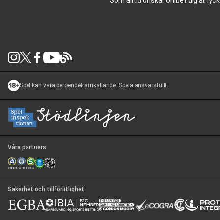
Som alltid önskar Unibet dig all lyc
Spel kan vara beroendeframkallande. Spela ansvarsfullt.
Våra partners
Säkerhet och tillförlitlighet