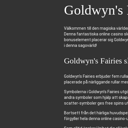
Goldwyn's 
Välkommen till den magiska världen 
Denna fantastiska online casino s
bonuselement placerar sig Goldwyn’s
i denna sagovärld!
Goldwyn's Fairies 
Goldwyn’s Fairies erbjuder fem rulla
placerade på närliggande rullar med 
Symbolerna i Goldwyn’s Fairies utgö
andra symboler som hjälp att skapa
scatter-symboler ges free spins ut
Bortsett från det härliga huvudsp
förgyller hela denna online casino-u