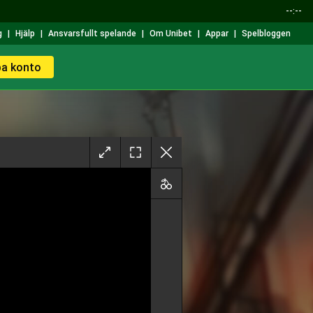
--:--
g
|
Hjälp
|
Ansvarsfullt spelande
|
Om Unibet
|
Appar
|
Spelbloggen
a konto