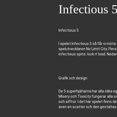
Infectious 
Infectious 5
I spelet Infectious 5 så får vi möt
spelutvecklaren No Limit City. Fle
infectious spins: lock n’ load. Ne
Grafik och design
De 5 superhjältarna har alla olika 
Misery och Toxicity fungerar alla 
och siffror. I det här spelet finns 
även en scatter och den gestaltas 