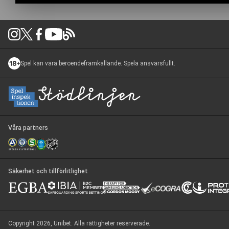
Spel kan vara beroendeframkallande. Spela ansvarsfullt.
Våra partners
Säkerhet och tillförlitlighet
Copyright 2026, Unibet. Alla rättigheter reserverade.