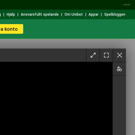
--:--
g
|
Hjälp
|
Ansvarsfullt spelande
|
Om Unibet
|
Appar
|
Spelbloggen
a konto