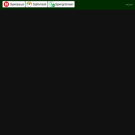
--:--