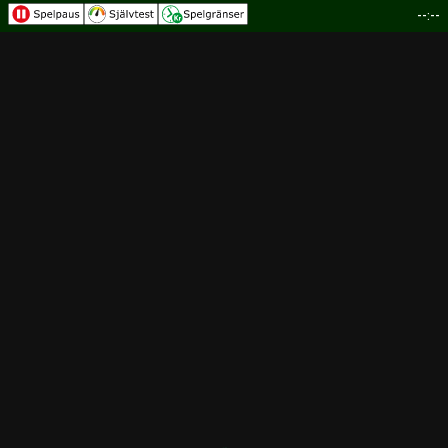
--:--