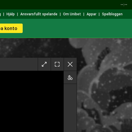
--:--
g
|
Hjälp
|
Ansvarsfullt spelande
|
Om Unibet
|
Appar
|
Spelbloggen
a konto