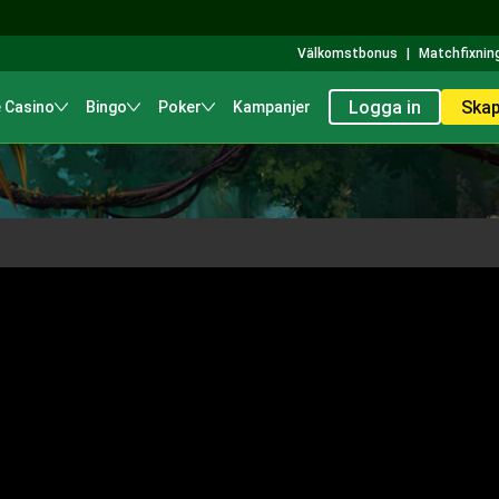
Välkomstbonus
|
Matchfixnin
Logga in
Skap
e Casino
Bingo
Poker
Kampanjer