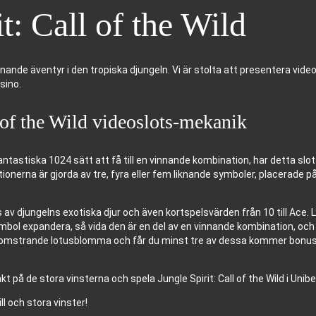
t: Call of the Wild
nnande äventyr i den tropiska djungeln. Vi är stolta att presentera video
sino.
l of the Wild videoslots-mekanik
fantastiska 1024 sätt att få till en vinnande kombination, har detta s
ionerna är gjorda av tre, fyra eller fem liknande symboler, placerade på
av djungelns exotiska djur och även kortspelsvärden från 10 till Ace.
bol expandera, så vida den är en del av en vinnande kombination, och 
lomstrande lotusblomma och får du minst tre av dessa kommer bonu
jakt på de stora vinsterna och spela Jungle Spirit: Call of the Wild i Unib
ll och stora vinster!