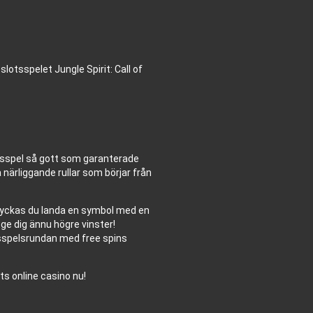
slotsspelet Jungle Spirit: Call of
lotsspel så gott som garanterade
 närliggande rullar som börjar från
 Lyckas du landa en symbol med en
ge dig ännu högre vinster!
sspelsrundan med free spins
ets online casino nu!