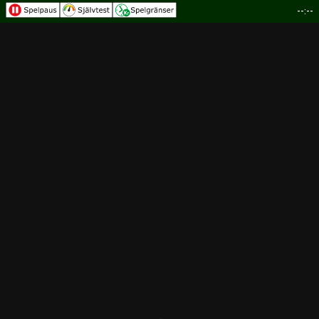
--:--