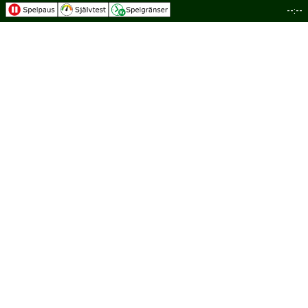
--:--