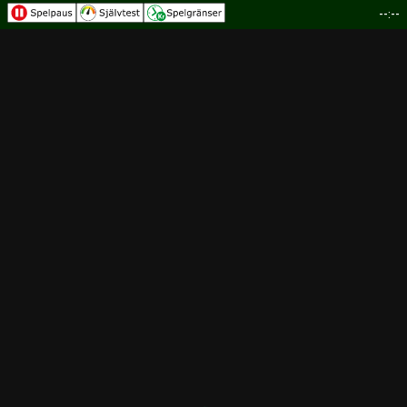
--:--