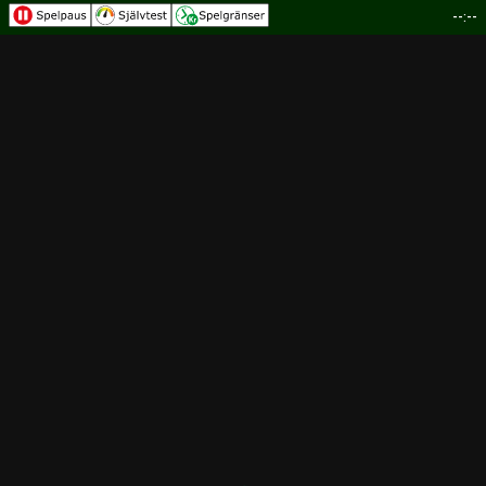
--:--