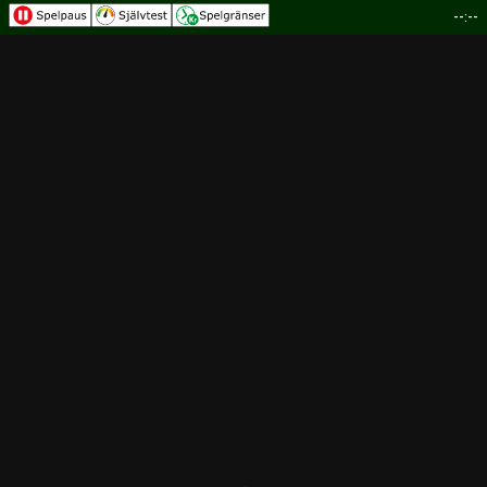
--:--