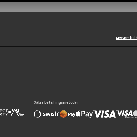
Ansvarsfull
Säkra betalningsmetoder