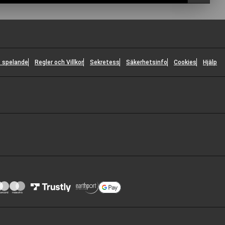
t spelande
Regler och Villkor
Sekretess
Säkerhetsinfo
Cookies
Hjälp