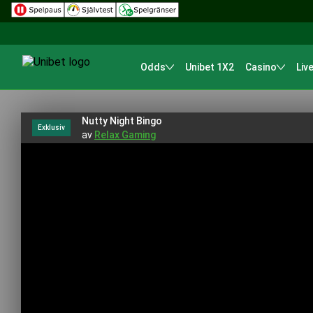
Odds
Unibet 1X2
Casino
Liv
Nutty Night Bingo
Exklusiv
av
Relax Gaming