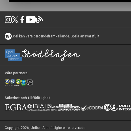
Spel kan vara beroendeframkallande. Spela ansvarsfullt.
Våra partners
Säkerhet och tillförlitlighet
Copyright 2026, Unibet. Alla rättigheter reserverade.