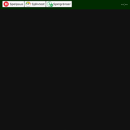
--:--