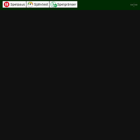
--:--