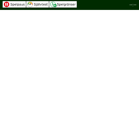
--:--