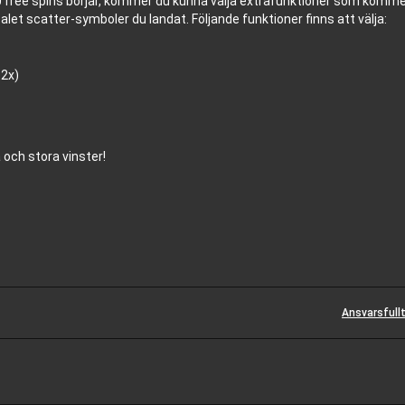
0 free spins börjar, kommer du kunna välja extrafunktioner som komme
let scatter-symboler du landat. Följande funktioner finns att välja:
 2x)
a och stora vinster!
Ansvarsfull