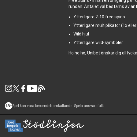
Free Spins - Innan en omgång på 1
rundan. Antalet val bestäms av anta
Ytterligare 2-10 free spins
Ytterligare multiplikator (1x eller
Wild hjul
Ytterligare wild-symboler
Ho ho ho, Unibet önskar dig all lyck
Spel kan vara beroendeframkallande. Spela ansvarsfullt.