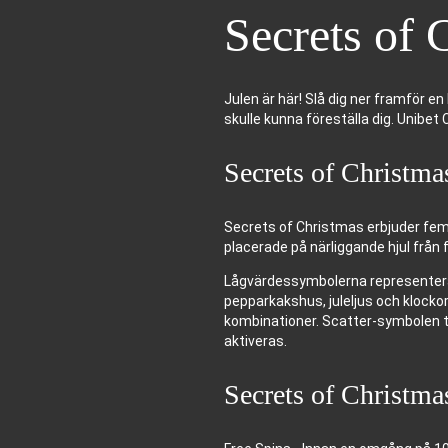
Secrets of 
Julen är här! Slå dig ner framför e
skulle kunna föreställa dig. Unibe
Secrets of Christma
Secrets of Christmas erbjuder fem h
placerade på närliggande hjul från f
Lågvärdessymbolerna representeras 
pepparkakshus, juleljus och klocko
kombinationer. Scatter-symbolen ta
aktiveras.
Secrets of Christma