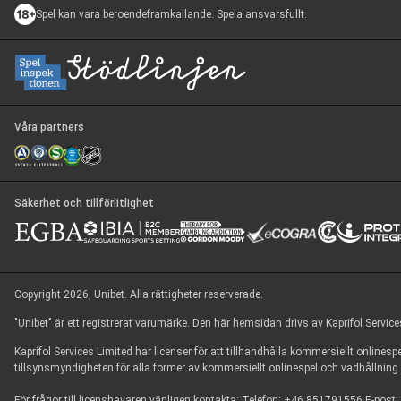
Spel kan vara beroendeframkallande. Spela ansvarsfullt.
Våra partners
Säkerhet och tillförlitlighet
Copyright 2026, Unibet. Alla rättigheter reserverade.
"Unibet" är ett registrerat varumärke. Den här hemsidan drivs av Kaprifol Servi
Kaprifol Services Limited har licenser för att tillhandhålla kommersiellt online
tillsynsmyndigheten för alla former av kommersiellt onlinespel och vadhållning 
För frågor till licenshavaren vänligen kontakta: Telefon: +46 851791556 E-post: