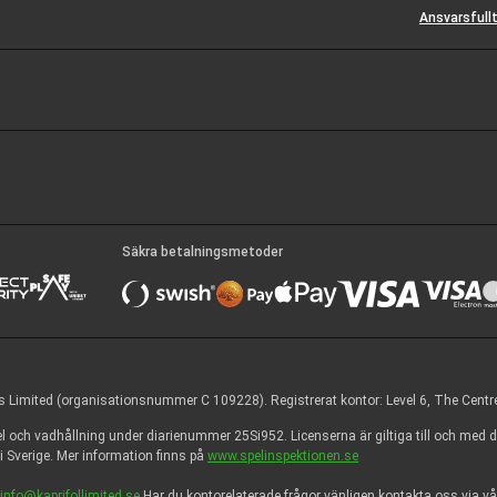
Ansvarsfull
Säkra betalningsmetoder
ces Limited (organisationsnummer C 109228). Registrerat kontor: Level 6, The Centre
spel och vadhållning under diarienummer 25Si952. Licenserna är giltiga till och med
i Sverige. Mer information finns på
www.spelinspektionen.se
info@kaprifollimited.se
Har du kontorelaterade frågor vänligen kontakta oss via vå