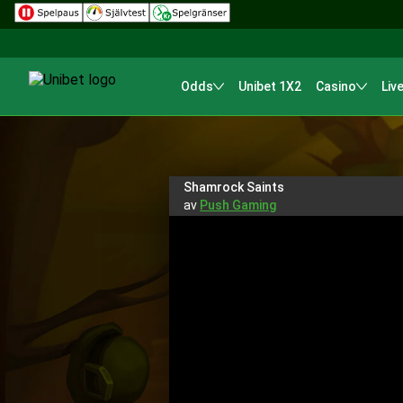
Odds
Unibet 1X2
Casino
Liv
Shamrock Saints
av
Push Gaming