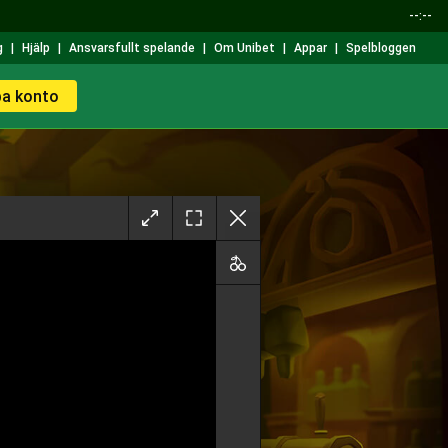
--:--
g
|
Hjälp
|
Ansvarsfullt spelande
|
Om Unibet
|
Appar
|
Spelbloggen
a konto