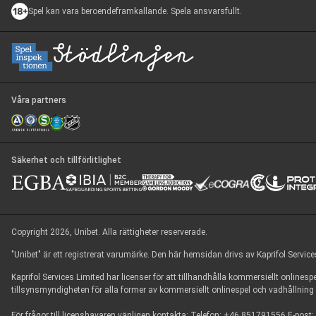
Spel kan vara beroendeframkallande. Spela ansvarsfullt.
Våra partners
Säkerhet och tillförlitlighet
Copyright 2026, Unibet. Alla rättigheter reserverade.
"Unibet" är ett registrerat varumärke. Den här hemsidan drivs av Kaprifol Servi
Kaprifol Services Limited har licenser för att tillhandhålla kommersiellt online
tillsynsmyndigheten för alla former av kommersiellt onlinespel och vadhållning 
För frågor till licenshavaren vänligen kontakta: Telefon: +46 851791556 E-post: