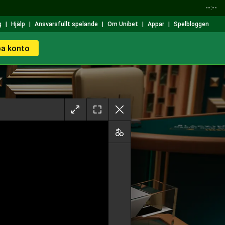
--:--
g
|
Hjälp
|
Ansvarsfullt spelande
|
Om Unibet
|
Appar
|
Spelbloggen
a konto