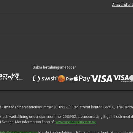
Ansvarsfull
Säkra betalningsmetoder
ces Limited (organisationsnummer C 109228). Registrerat kontor: Level 6, The Centre
spel och vadhållning under diarienummer 25Si952. Licenserna är giltiga till och med
i Sverige. Mer information finns på
www.spelinspektionen.se
info@kaprifollimited.se
Har du kontorelaterade frågor vänligen kontakta oss via vå