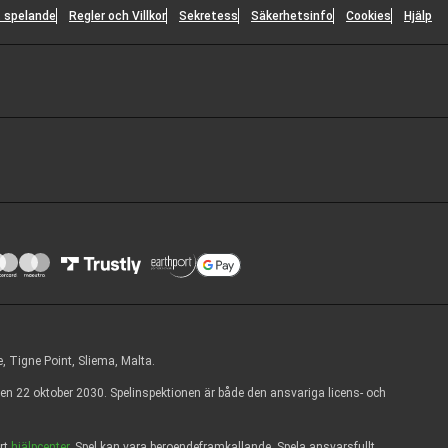
t spelande
Regler och Villkor
Sekretess
Säkerhetsinfo
Cookies
Hjälp
, Tigne Point, Sliema, Malta.
 den 22 oktober 2030. Spelinspektionen är både den ansvariga licens- och
rt
hjälpcenter
. Spel kan vara beroendeframkallande. Spela ansvarsfullt.