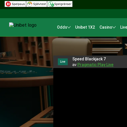
Odds
Unibet 1X2
Casino
Liv
Speed Blackjack 7
Live
av
Pragmatic Play Live