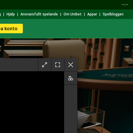
--:--
g
|
Hjälp
|
Ansvarsfullt spelande
|
Om Unibet
|
Appar
|
Spelbloggen
a konto