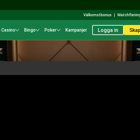
Välkomstbonus
|
Matchfixnin
Logga in
Skap
e Casino
Bingo
Poker
Kampanjer