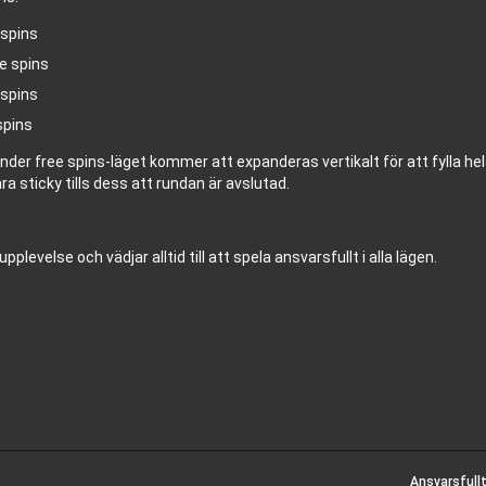
 spins
e spins
 spins
 spins
nder free spins-läget kommer att expanderas vertikalt för att fylla he
a sticky tills dess att rundan är avslutad.
pplevelse och vädjar alltid till att spela ansvarsfullt i alla lägen.
Ansvarsfull