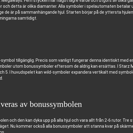
rz Megaways. Fem stycken har något lägre värde och utgörs av olika gal
och detta är olika diamanter. Alla symboler i spelautomaten betalar u
änge de är på sammanhängande hjul. Starten börjar på de yttersta hju
tningarna samtidigt.
symbol tillgänglig. Precis som vanligt fungerar denna identiskt med en 
ymboler utom bonussymboler eftersom de aldrig kan ersättas. I Sta
 och 5. I huvudspelet kan wild-symboler expandera vertikalt med symbol
d.
tiveras av bonussymbolen
en och den kan dyka upp på alla hjul och vara allt från 2-6 rutor. Tre s
-läget. Nu kommer också alla bonussymboler att stanna kvar på skärmen
ins.