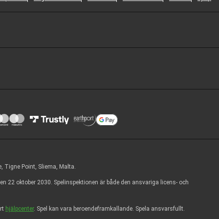
, Tigne Point, Sliema, Malta.
 den 22 oktober 2030. Spelinspektionen är både den ansvariga licens- och
rt
hjälpcenter
. Spel kan vara beroendeframkallande. Spela ansvarsfullt.