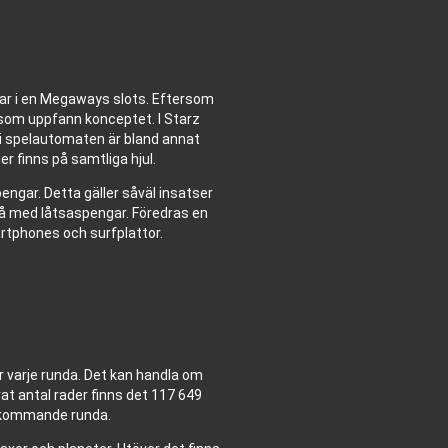
r i en Megaways slots. Eftersom
 som uppfann konceptet. I Starz
 i spelautomaten är bland annat
er finns på samtliga hjul.
engar. Detta gäller såväl insatser
så med låtsaspengar. Föredras en
artphones och surfplattor.
r varje runda. Det kan handla om
rat antal rader finns det 117 649
ör kommande runda.