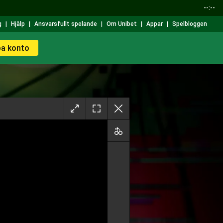
--:--
g
|
Hjälp
|
Ansvarsfullt spelande
|
Om Unibet
|
Appar
|
Spelbloggen
a konto