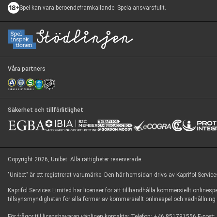
Spel kan vara beroendeframkallande. Spela ansvarsfullt.
Våra partners
Säkerhet och tillförlitlighet
Copyright 2026, Unibet. Alla rättigheter reserverade.
"Unibet" är ett registrerat varumärke. Den här hemsidan drivs av Kaprifol Servi
Kaprifol Services Limited har licenser för att tillhandhålla kommersiellt online
tillsynsmyndigheten för alla former av kommersiellt onlinespel och vadhållning 
För frågor till licenshavaren vänligen kontakta: Telefon: +46 851791556 E-post: