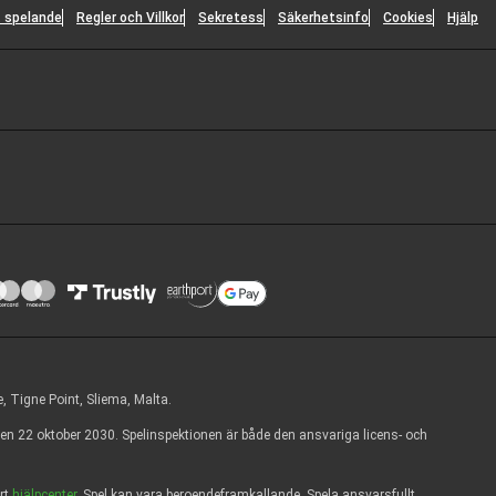
t spelande
Regler och Villkor
Sekretess
Säkerhetsinfo
Cookies
Hjälp
, Tigne Point, Sliema, Malta.
 den 22 oktober 2030. Spelinspektionen är både den ansvariga licens- och
rt
hjälpcenter
. Spel kan vara beroendeframkallande. Spela ansvarsfullt.