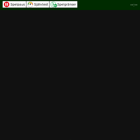
--:--