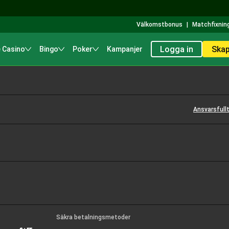
Välkomstbonus
|
Matchfixnin
Logga in
Skap
e Casino
Bingo
Poker
Kampanjer
Ansvarsfull
Säkra betalningsmetoder