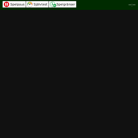
--:--