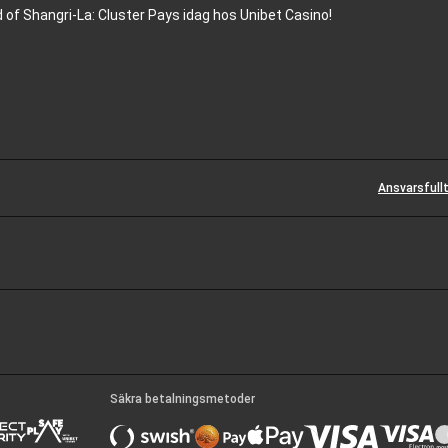
of Shangri-La: Cluster Pays idag hos Unibet Casino!
Ansvarsfull
Säkra betalningsmetoder