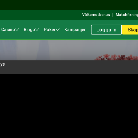
Välkomstbonus
|
Matchfixnin
Logga in
Skap
e Casino
Bingo
Poker
Kampanjer
ays