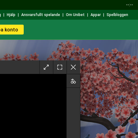
--:--
g
|
Hjälp
|
Ansvarsfullt spelande
|
Om Unibet
|
Appar
|
Spelbloggen
a konto