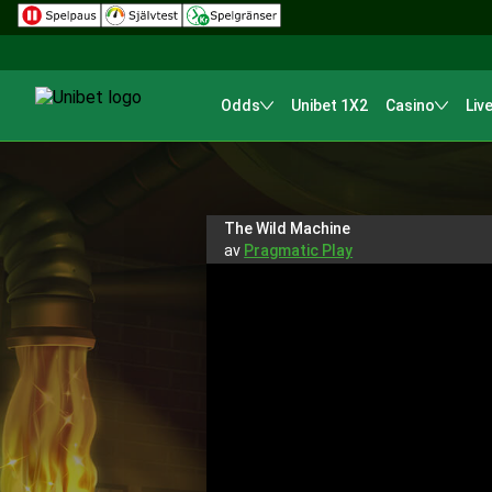
Odds
Unibet 1X2
Casino
Liv
The Wild Machine
av
Pragmatic Play