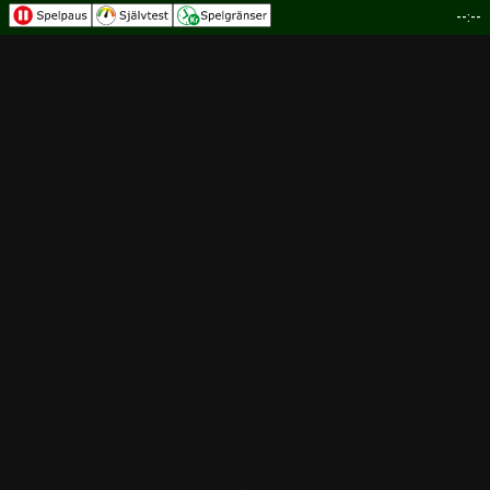
--:--