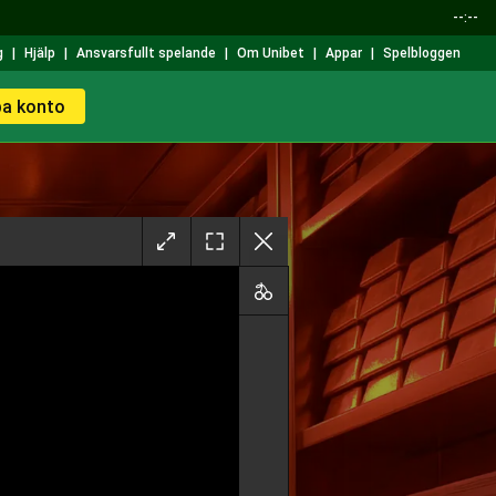
--:--
g
|
Hjälp
|
Ansvarsfullt spelande
|
Om Unibet
|
Appar
|
Spelbloggen
a konto