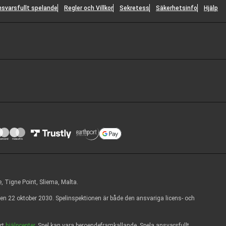
svarsfullt spelande
Regler och Villkor
Sekretess
Säkerhetsinfo
Hjälp
, Tigne Point, Sliema, Malta.
 den 22 oktober 2030. Spelinspektionen är både den ansvariga licens- och
rt
hjälpcenter
. Spel kan vara beroendeframkallande. Spela ansvarsfullt.