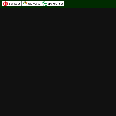
--:--