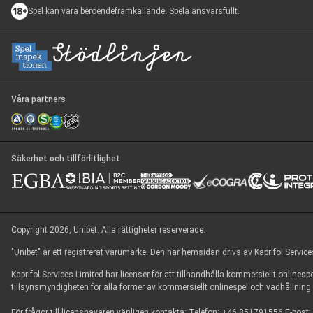
Spel kan vara beroendeframkallande. Spela ansvarsfullt.
Våra partners
Säkerhet och tillförlitlighet
Copyright 2026, Unibet. Alla rättigheter reserverade.
"Unibet" är ett registrerat varumärke. Den här hemsidan drivs av Kaprifol Servi
Kaprifol Services Limited har licenser för att tillhandhålla kommersiellt online
tillsynsmyndigheten för alla former av kommersiellt onlinespel och vadhållning 
För frågor till licenshavaren vänligen kontakta: Telefon: +46 851791556 E-post: