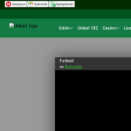
Odds
Unibet 1X2
Casino
Liv
Fotboll
av
Betradar