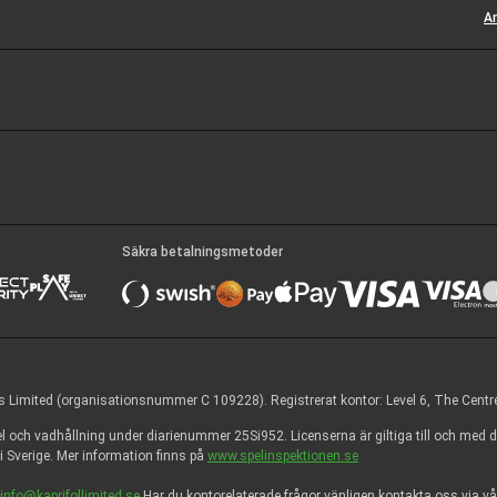
An
Säkra betalningsmetoder
ces Limited (organisationsnummer C 109228). Registrerat kontor: Level 6, The Centre
spel och vadhållning under diarienummer 25Si952. Licenserna är giltiga till och med
i Sverige. Mer information finns på
www.spelinspektionen.se
info@kaprifollimited.se
Har du kontorelaterade frågor vänligen kontakta oss via vå