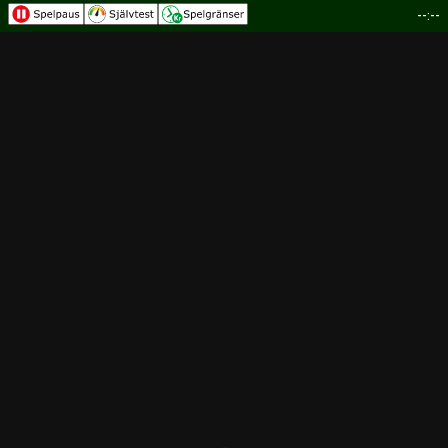
--:--