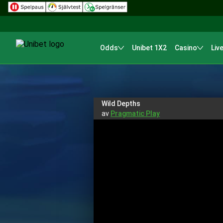
Odds
Unibet 1X2
Casino
Liv
Wild Depths
av
Pragmatic Play