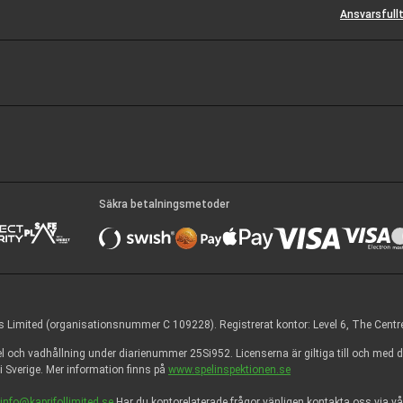
Ansvarsfull
Säkra betalningsmetoder
ces Limited (organisationsnummer C 109228). Registrerat kontor: Level 6, The Centre
spel och vadhållning under diarienummer 25Si952. Licenserna är giltiga till och med
i Sverige. Mer information finns på
www.spelinspektionen.se
info@kaprifollimited.se
Har du kontorelaterade frågor vänligen kontakta oss via vå