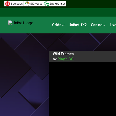
Odds
Unibet 1X2
Casino
Liv
Wild Frames
av
Play'n GO