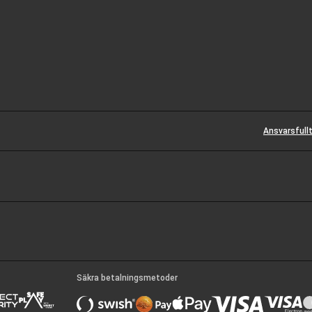
Ansvarsfull
Säkra betalningsmetoder