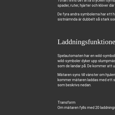
Totalt finns det åtta stycken symbo
spader, ruter, hjärter och klöver där
De fyra andra symbolerna har ett h
sistnämnda är dubbelt så stark som
Laddningsfunktione
Spelautomaten har en wild-symbol so
wild-symboler dyker upp slumpmäs
som de landar på. De kommer att up
Mätaren syns till vänster om hjulen
kommer mätaren laddas med ett steg
som beskrivs nedan.
Transform
Om mätaren fylls med 20 laddnings