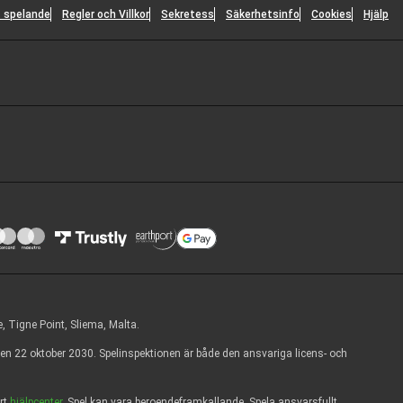
t spelande
Regler och Villkor
Sekretess
Säkerhetsinfo
Cookies
Hjälp
, Tigne Point, Sliema, Malta.
 den 22 oktober 2030. Spelinspektionen är både den ansvariga licens- och
rt
hjälpcenter
. Spel kan vara beroendeframkallande. Spela ansvarsfullt.