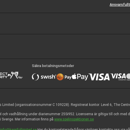
Ansvarsfull
Säkra betalningsmetoder
ces Limited (organisationsnummer C 109228). Registrerat kontor: Level 6, The Centre
spel och vadhållning under diarienummer 25Si952. Licenserna är giltiga till och med
i Sverige. Mer information finns på
www.spelinspektionen.se
info@kaprifollimited.se
Har du kontorelaterade frågor vänligen kontakta oss via vå