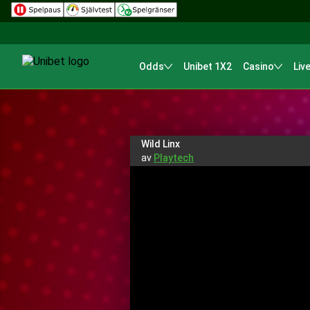
Odds
Unibet 1X2
Casino
Liv
Wild Linx
av
Playtech