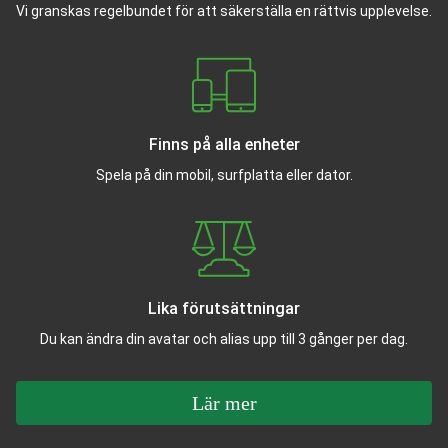
Vi granskas regelbundet för att säkerställa en rättvis upplevelse.
Finns på alla enheter
Spela på din mobil, surfplatta eller dator.
Lika förutsättningar
Du kan ändra din avatar och alias upp till 3 gånger per dag.
Lär mer