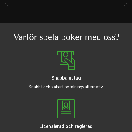
Varför spela poker med oss?
Snabba uttag
Snabbt och säkert betalningsalternativ.
Licensierad och reglerad