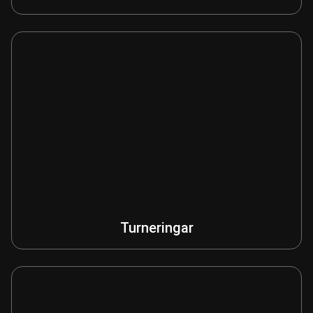
Turneringar