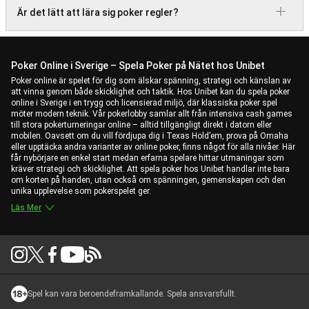
Är det lätt att lära sig poker regler?
Poker Online i Sverige – Spela Poker på Nätet hos Unibet
Poker online är spelet för dig som älskar spänning, strategi och känslan av
att vinna genom både skicklighet och taktik. Hos Unibet kan du spela poker
online i Sverige i en trygg och licensierad miljö, där klassiska poker spel
möter modern teknik. Vår pokerlobby samlar allt från intensiva cash games
till stora pokerturneringar online – alltid tillgängligt direkt i datorn eller
mobilen. Oavsett om du vill fördjupa dig i Texas Hold’em, prova på Omaha
eller upptäcka andra varianter av online poker, finns något för alla nivåer. Här
får nybörjare en enkel start medan erfarna spelare hittar utmaningar som
kräver strategi och skicklighet. Att spela poker hos Unibet handlar inte bara
om korten på handen, utan också om spänningen, gemenskapen och den
unika upplevelse som pokerspelet ger.
Läs Mer
Spel kan vara beroendeframkallande. Spela ansvarsfullt.