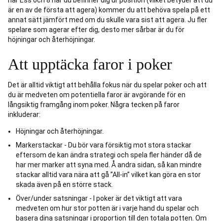
har Ess och 8 när du befinner dig ur position (vilket betyder att du
är en av de första att agera) kommer du att behöva spela på ett
annat sätt jämfört med om du skulle vara sist att agera. Ju fler
spelare som agerar efter dig, desto mer sårbar är du för
höjningar och återhöjningar.
Att upptäcka faror i poker
Det är alltid viktigt att behålla fokus när du spelar poker och att
du är medveten om potentiella faror är avgörande för en
långsiktig framgång inom poker. Några tecken på faror
inkluderar:
Höjningar och återhöjningar.
Markerstackar - Du bör vara försiktig mot stora stackar
eftersom de kan ändra strategi och spela fler händer då de
har mer marker att syna med. Å andra sidan, så kan mindre
stackar alltid vara nära att gå ”All-in” vilket kan göra en stor
skada även på en större stack.
Över/under satsningar - I poker är det viktigt att vara
medveten om hur stor potten är i varje hand du spelar och
basera dina satsningar i proportion till den totala potten. Om