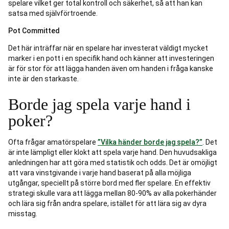
spelare vilket ger total kontroll och säkerhet, så att han kan
satsa med självförtroende.
Pot Committed
Det här inträffar när en spelare har investerat väldigt mycket
marker i en pott i en specifik hand och känner att investeringen
är för stor för att lägga handen även om handen i fråga kanske
inte är den starkaste.
Borde jag spela varje hand i
poker?
Ofta frågar amatörspelare
”Vilka händer borde jag spela?”
. Det
är inte lämpligt eller klokt att spela varje hand. Den huvudsakliga
anledningen har att göra med statistik och odds. Det är omöjligt
att vara vinstgivande i varje hand baserat på alla möjliga
utgångar, speciellt på större bord med fler spelare. En effektiv
strategi skulle vara att lägga mellan 80-90% av alla pokerhänder
och lära sig från andra spelare, istället för att lära sig av dyra
misstag.