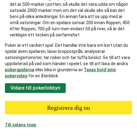
det är 500 marker i potten, så skulle det vara udda om någon
satsade 2000 marker men om det väl skulle ske så kan det
bero på olika anledningar. En annan fara att se upp med är
små satsningar. Om en spelare satsar 200 innan floppen, 450
efter floppen, 700 på turn men endast 50 på river, så är det
verkligen ett tecken på oerfarnehet.
Poker är ett vackert spel. Det handlar inte bara om kort utan du
spelar även spelaren, läser kroppsspråk, analyserar
satsningsmönster, tar risker och tar tuffa beslut. Se till att vara
uppdaterad på vad som händer i spelet, se till att läsa de andra
pokerguiderna
eller kika in grunderna av
Texas hold‘ems
pokervideo
för en återblick.
Vidare till pokerlobbyn
Registrera dig nu
Till sidans topp