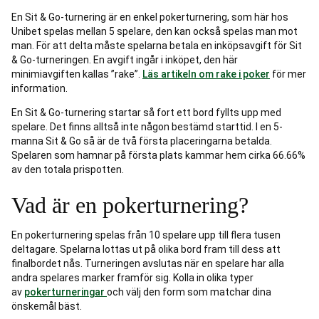
En Sit & Go-turnering är en enkel pokerturnering, som här hos
Unibet spelas mellan 5 spelare, den kan också spelas man mot
man. För att delta måste spelarna betala en inköpsavgift för Sit
& Go-turneringen. En avgift ingår i inköpet, den här
minimiavgiften kallas ”rake”.
Läs artikeln om rake i poker
för mer
information.
En Sit & Go-turnering startar så fort ett bord fyllts upp med
spelare. Det finns alltså inte någon bestämd starttid. I en 5-
manna Sit & Go så är de två första placeringarna betalda.
Spelaren som hamnar på första plats kammar hem cirka 66.66%
av den totala prispotten.
Vad är en pokerturnering?
En pokerturnering spelas från 10 spelare upp till flera tusen
deltagare. Spelarna lottas ut på olika bord fram till dess att
finalbordet nås. Turneringen avslutas när en spelare har alla
andra spelares marker framför sig. Kolla in olika typer
av
pokerturneringar
och välj den form som matchar dina
önskemål bäst.