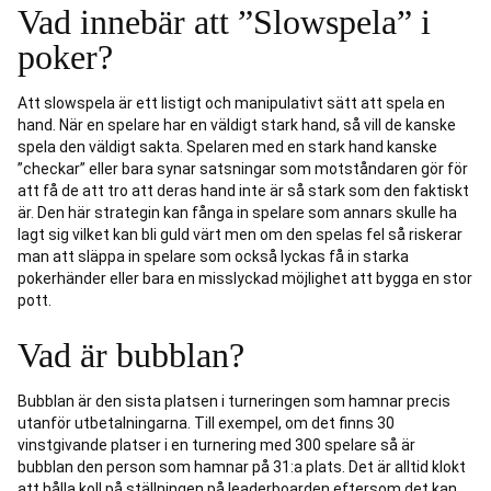
Vad innebär att ”Slowspela” i
poker?
Att slowspela är ett listigt och manipulativt sätt att spela en
hand. När en spelare har en väldigt stark hand, så vill de kanske
spela den väldigt sakta. Spelaren med en stark hand kanske
”checkar” eller bara synar satsningar som motståndaren gör för
att få de att tro att deras hand inte är så stark som den faktiskt
är. Den här strategin kan fånga in spelare som annars skulle ha
lagt sig vilket kan bli guld värt men om den spelas fel så riskerar
man att släppa in spelare som också lyckas få in starka
pokerhänder eller bara en misslyckad möjlighet att bygga en stor
pott.
Vad är bubblan?
Bubblan är den sista platsen i turneringen som hamnar precis
utanför utbetalningarna. Till exempel, om det finns 30
vinstgivande platser i en turnering med 300 spelare så är
bubblan den person som hamnar på 31:a plats. Det är alltid klokt
att hålla koll på ställningen på leaderboarden eftersom det kan