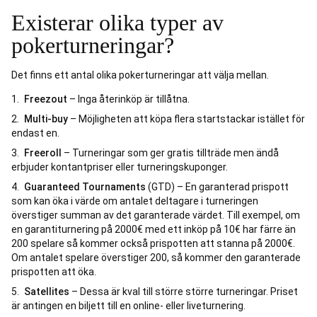
Existerar olika typer av
pokerturneringar?
Det finns ett antal olika pokerturneringar att välja mellan.
Freezout
– Inga återinköp är tillåtna.
Multi-buy
– Möjligheten att köpa flera startstackar istället för
endast en.
Freeroll
– Turneringar som ger gratis tillträde men ändå
erbjuder kontantpriser eller turneringskuponger.
Guaranteed Tournaments
(GTD) – En garanterad prispott
som kan öka i värde om antalet deltagare i turneringen
överstiger summan av det garanterade värdet. Till exempel, om
en garantiturnering på 2000€ med ett inköp på 10€ har färre än
200 spelare så kommer också prispotten att stanna på 2000€.
Om antalet spelare överstiger 200, så kommer den garanterade
prispotten att öka.
Satellites
– Dessa är kval till större större turneringar. Priset
är antingen en biljett till en online- eller liveturnering.