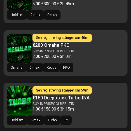
5,00 €
300,00 €
2h 45m
Hold’em
9-max
Rebuy
Sen registrering stänger om
40m
€200 Omaha PKO
BUY-IN
PRISPOOL
BER. TID
2,00 €
200,00 €
3h 0m
Omaha
6-max
Rebuy
PKO
Sen registrering stänger om
59m
€150 Deepstack Turbo R/A
BUY-IN
PRISPOOL
BER. TID
1,00 €
150,00 €
3h 15m
Hold’em
6-max
Turbo
+
2