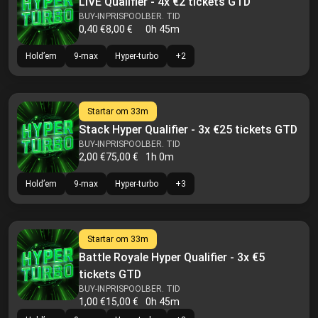
LIVE Qualifier - 4x €2 tickets GTD
BUY-IN
PRISPOOL
BER. TID
0,40 €
8,00 €
0h 45m
Hold’em
9-max
Hyper-turbo
+
2
Startar om
33m
Stack Hyper Qualifier - 3x €25 tickets GTD
BUY-IN
PRISPOOL
BER. TID
2,00 €
75,00 €
1h 0m
Hold’em
9-max
Hyper-turbo
+
3
Startar om
33m
Battle Royale Hyper Qualifier - 3x €5
tickets GTD
BUY-IN
PRISPOOL
BER. TID
1,00 €
15,00 €
0h 45m