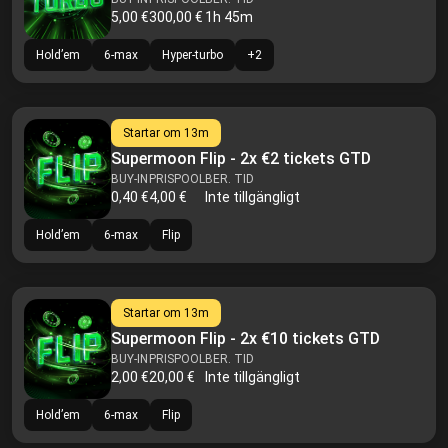
5,00 €
300,00 €
1h 45m
Hold’em
6-max
Hyper-turbo
+
2
Startar om
13m
Supermoon Flip - 2x €2 tickets GTD
BUY-IN
PRISPOOL
BER. TID
0,40 €
4,00 €
Inte tillgängligt
Hold’em
6-max
Flip
Startar om
13m
Supermoon Flip - 2x €10 tickets GTD
BUY-IN
PRISPOOL
BER. TID
2,00 €
20,00 €
Inte tillgängligt
Hold’em
6-max
Flip