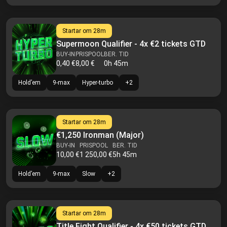
Startar om
28m
Supermoon Qualifier - 4x €2 tickets GTD
BUY-IN
PRISPOOL
BER. TID
0,40 €
8,00 €
0h 45m
Hold’em
9-max
Hyper-turbo
+
2
Startar om
28m
€1,250 Ironman (Major)
BUY-IN
PRISPOOL
BER. TID
10,00 €
1 250,00 €
5h 45m
Hold’em
9-max
Slow
+
2
Startar om
28m
Title Fight Qualifier - 4x €50 tickets GTD