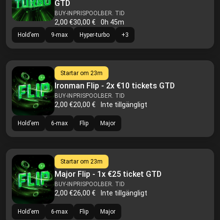
GTD
BUY-IN
PRISPOOL
BER. TID
2,00 €
30,00 €
0h 45m
Hold’em
9-max
Hyper-turbo
+
3
Startar om
23m
Ironman Flip - 2x €10 tickets GTD
BUY-IN
PRISPOOL
BER. TID
2,00 €
20,00 €
Inte tillgängligt
Hold’em
6-max
Flip
Major
Startar om
23m
Major Flip - 1x €25 ticket GTD
BUY-IN
PRISPOOL
BER. TID
2,00 €
26,00 €
Inte tillgängligt
Hold’em
6-max
Flip
Major