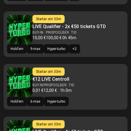
Startar om
33m
LIVE Qualifier - 2x €50 tickets GTD
BUY-IN
PRISPOOL
BER. TID
10,00 €
100,00 €
0h 45m
Hold’em
9-max
Hyper-turbo
+
2
Startar om
33m
€12 LIVE Centroll
BUY-IN
PRISPOOL
BER. TID
0,01 €
12,00 €
1h 0m
Hold’em
6-max
Hyper-turbo
Startar om
33m