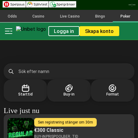
--:--
Odds
Casino
Live Casino
Bingo
Poker
Logga in
Skapa konto
Starttid
Buy-in
Format
Live just nu
Sen registrering stänger om
30m
€300 Classic
BUY-IN
PRISPOOL
BER. TID