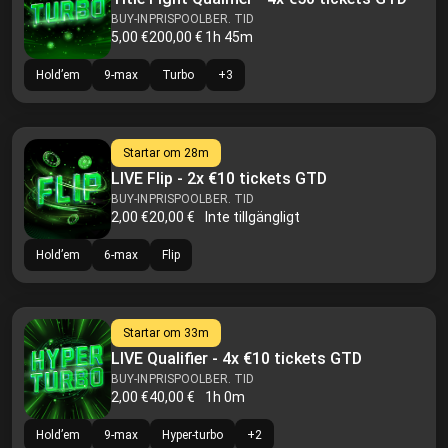
BUY-IN
PRISPOOL
BER. TID
5,00 €
200,00 €
1h 45m
Hold’em
9-max
Turbo
+
3
Startar om
28m
LIVE Flip - 2x €10 tickets GTD
BUY-IN
PRISPOOL
BER. TID
2,00 €
20,00 €
Inte tillgängligt
Hold’em
6-max
Flip
Startar om
33m
LIVE Qualifier - 4x €10 tickets GTD
BUY-IN
PRISPOOL
BER. TID
2,00 €
40,00 €
1h 0m
Hold’em
9-max
Hyper-turbo
+
2