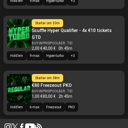
Hold’em
9-max
Hyper-turbo
+
3
Startar om
33m
Scuffle Hyper Qualifier - 4x €10 tickets
GTD
BUY-IN
PRISPOOL
BER. TID
2,00 €
40,00 €
0h 45m
Hold’em
9-max
Hyper-turbo
+
3
Startar om
38m
€80 Freezeout PKO
BUY-IN
PRISPOOL
BER. TID
1,00 €
80,00 €
2h 45m
Hold’em
6-max
Freezeout
PKO