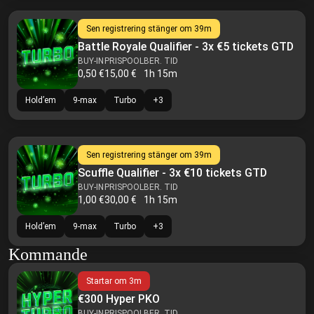
Sen registrering stänger om
39m
Battle Royale Qualifier - 3x €5 tickets GTD
BUY-IN
PRISPOOL
BER. TID
0,50 €
15,00 €
1h 15m
Hold’em
9-max
Turbo
+
3
Sen registrering stänger om
39m
Scuffle Qualifier - 3x €10 tickets GTD
BUY-IN
PRISPOOL
BER. TID
1,00 €
30,00 €
1h 15m
Hold’em
9-max
Turbo
+
3
Kommande
Startar om
3m
€300 Hyper PKO
BUY-IN
PRISPOOL
BER. TID