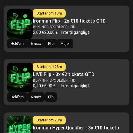
Startar om
13m
Ironman Flip - 2x €10 tickets GTD
BUY-IN
PRISPOOL
BER. TID
2,00 €
20,00 €
Inte tillgängligt
Hold’em
6-max
Flip
Major
Startar om
23m
LIVE Flip - 3x €2 tickets GTD
BUY-IN
PRISPOOL
BER. TID
0,40 €
6,00 €
Inte tillgängligt
Hold’em
6-max
Flip
Startar om
23m
Ironman Hyper Qualifier - 3x €10 tickets