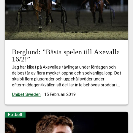
Berglund: ”Bästa spelen till Axevalla
16/2!”
Jag har kikat på Axevallas tävlingar under lördagen och
de består av flera mycket öppna och spelvänliga lopp. Det
ska bli flera plusgrader och uppehållsväder under
eftermiddagen/kvällen så det lär inte behövas broddar i
skorna denna gång. Vi får hoppas att banan håller ihop
Unibet Sweden
15 Februari 2019
bara så att det inte blir tjällossning och bottenlöst.
Axevallas långa
…
Berglund: ”Bästa spelen till Axevalla
16/2!”
Fotboll