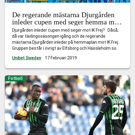
De regerande mästarna Djurgården
inleder cupen med seger hemma mot
IK Frej?
Djurgården inleder cupen med seger mot IK Frej? Dåså,
då var tävlingssäsongen igång och de regerande
mästarna Djurgården inleder på hemmaplan mot IK Frej.
Gruppen består i övrigt av Elfsborg och Hässleholm som
spelar samtidigt. Djurgården är favoriter till att gå vidare
Unibet Sweden
17 Februari 2019
till kvartsfinal till 1,30, medan Elfsborg spelas till 3,00.
Skadeskjutet hemmalag
…
De regerande mästarna
Djurgården inleder cupen med seger hemma mot IK Frej?
Fotboll