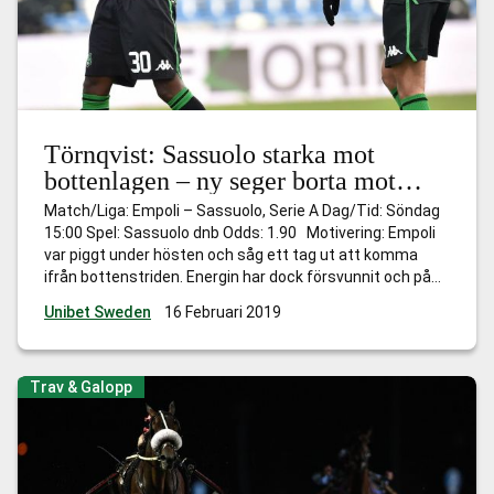
Törnqvist: Sassuolo starka mot
bottenlagen – ny seger borta mot
Empoli?
Match/Liga: Empoli – Sassuolo, Serie A Dag/Tid: Söndag
15:00 Spel: Sassuolo dnb Odds: 1.90 Motivering: Empoli
var piggt under hösten och såg ett tag ut att komma
ifrån bottenstriden. Energin har dock försvunnit och på
sistone har lagets brister lyst igenom. Ingen seger på de
Unibet Sweden
16 Februari 2019
åtta senaste omgångarna nu och blott två pinnar på
…
Törnqvist: Sassuolo starka mot bottenlagen – ny seger
borta mot Empoli?
Trav & Galopp