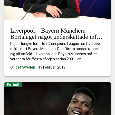
Liverpool – Bayern München:
Bortalaget något underskattade inför
första mötet?
Rejält tungviktsmöte i Champions League när Liverpool
ställs mot Bayern München. Den första rundan utspelar
sig på Anfield. Liverpool och Bayern München möter
varandra för första gången sedan 2001 i en
tävlingsmatch. Då var det Supercupen som gällde
Unibet Sweden
19 Februari 2019
(vinnaren av Champions League, Bayern mot
Uefacupvinnaren, Liverpool). Engelsmännen vann den
matchen med 3-2 efter mål av John Arne
…
Liverpool –
Fotboll
Bayern München: Bortalaget något underskattade inför
första mötet?