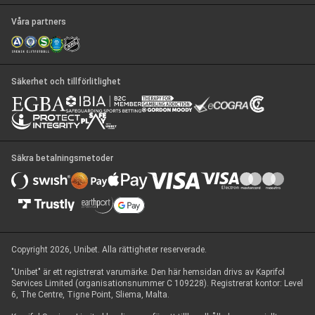
Våra partners
Säkerhet och tillförlitlighet
Säkra betalningsmetoder
Copyright 2026, Unibet. Alla rättigheter reserverade.
"Unibet" är ett registrerat varumärke. Den här hemsidan drivs av Kaprifol
Services Limited (organisationsnummer C 109228). Registrerat kontor: Level
6, The Centre, Tigne Point, Sliema, Malta.