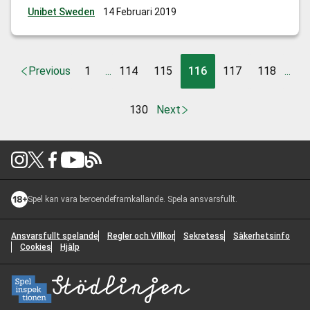
Elfsborg (Anfallare) Återvänder till Allsvenskan efter
Unibet Sweden
14 Februari 2019
snart två års frånvaro, men inte till Malmö utan till
Elfsborg och Jimmy Thelin som Cibicki
…
Spelbloggen
listar: De 10 bästa nyförvärven inför Allsvenskan 2019
Previous
1
114
115
116
117
118
...
...
130
Next
Spel kan vara beroendeframkallande. Spela ansvarsfullt.
Ansvarsfullt spelande
Regler och Villkor
Sekretess
Säkerhetsinfo
Cookies
Hjälp