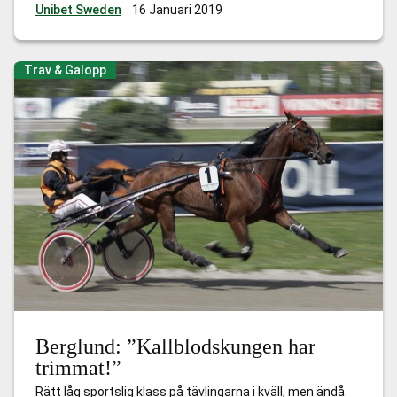
Unibet Sweden
16 Januari 2019
minut i ligaspelet. 202 – Cech har hållit nollan i hela 202
…
Petr Cech tackar för sig – här är hans Premier League-
karriär i siffror
Trav & Galopp
Berglund: ”Kallblodskungen har
trimmat!”
Rätt låg sportslig klass på tävlingarna i kväll, men ändå