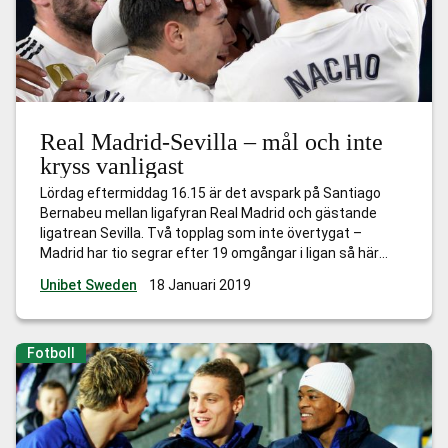
Real Madrid-Sevilla – mål och inte
kryss vanligast
Lördag eftermiddag 16.15 är det avspark på Santiago
Bernabeu mellan ligafyran Real Madrid och gästande
ligatrean Sevilla. Två topplag som inte övertygat –
Madrid har tio segrar efter 19 omgångar i ligan så här
långt, Sevilla nio.
Unibet Sweden
18 Januari 2019
Fotboll