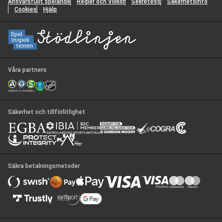
Ansvarsfullt spelande
Regler och Villkor
Sekretess
Säkerhetsinfo
Cookies
Hjälp
Våra partners
Säkerhet och tillförlitlighet
Säkra betalningsmetoder