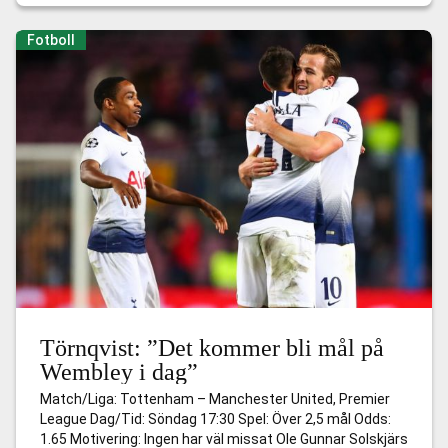
nyförvärvet av Cristiano Ronaldo hade de flesta kallt
räknat
…
Blogg – inför andra halvan av Serie A: Stenhård
Fotboll
kamp om fjärdeplatsen
Törnqvist: ”Det kommer bli mål på
Wembley i dag”
Match/Liga: Tottenham – Manchester United, Premier
League Dag/Tid: Söndag 17:30 Spel: Över 2,5 mål Odds:
1.65 Motivering: Ingen har väl missat Ole Gunnar Solskjärs