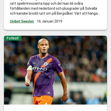
rätt spelintressanta lopp och det kan bli svåra
förhållanden med nederbörd och plusgrader på Solvalla
och kanske brodd runt om på Bergsåker. Värt att hänga
med under kvällen och hålla koll på hur hästarna fungerar
Unibet Sweden
16 Januari 2019
i de inledande loppen. Jag har plockat ut fem spel
…
Berglund: ”Kallblodskungen har trimmat!”
Fotboll