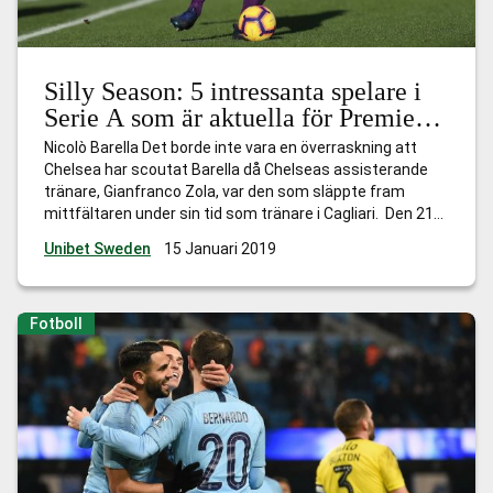
Silly Season: 5 intressanta spelare i
Serie A som är aktuella för Premier
League
Nicolò Barella Det borde inte vara en överraskning att
Chelsea har scoutat Barella då Chelseas assisterande
tränare, Gianfranco Zola, var den som släppte fram
mittfältaren under sin tid som tränare i Cagliari. Den 21-
årige mittfältaren från Sicilien har under hösten
Unibet Sweden
15 Januari 2019
debuterat i landslaget och spelade så bra i Italiens
träningsmatch mot Ukraina att Roberto Mancini valde
att satsa vidare på honom
…
Silly Season: 5 intressanta
Fotboll
spelare i Serie A som är aktuella för Premier League