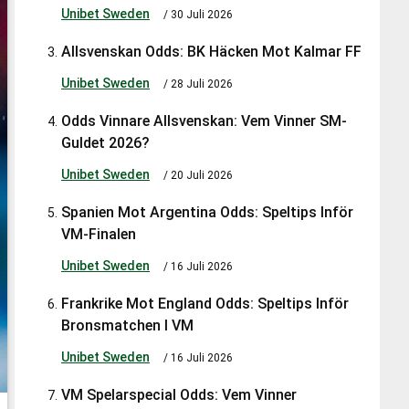
Unibet Sweden
/
30 Juli 2026
Allsvenskan Odds: BK Häcken Mot Kalmar FF
Unibet Sweden
/
28 Juli 2026
Odds Vinnare Allsvenskan: Vem Vinner SM-
Guldet 2026?
Unibet Sweden
/
20 Juli 2026
Spanien Mot Argentina Odds: Speltips Inför
VM-Finalen
Unibet Sweden
/
16 Juli 2026
Frankrike Mot England Odds: Speltips Inför
Bronsmatchen I VM
Unibet Sweden
/
16 Juli 2026
VM Spelarspecial Odds: Vem Vinner