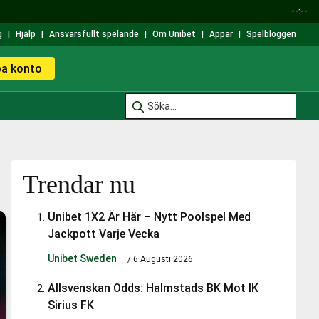
--:--
g
|
Hjälp
|
Ansvarsfullt spelande
|
Om Unibet
|
Appar
|
Spelbloggen
a konto
Trendar nu
Unibet 1X2 Är Här – Nytt Poolspel Med
Jackpott Varje Vecka
Unibet Sweden
/
6 Augusti 2026
Allsvenskan Odds: Halmstads BK Mot IK
Sirius FK