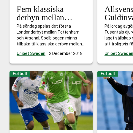
Fem klassiska
Allsven
derbyn mellan
Guldinva
Arsenal och
minns
På söndag spelas det första
På lördag avgö
Tottenham
Londonderbyt mellan Tottenham
Tusentals dju
och Arsenal. Spelbloggen minns
laget sällskap n
tillbaka till klassiska derbyn mellan
att troligtvis 
klubbarna på 2000-talet.
sitt 12:e SM-g
Unibet Sweden
2 December 2018
Unibet Swede
Tottenham – Arsenal 11 november
minns tillbaka t
2001: Sol Campbells återkomst till
guldinvasioner
White Hart Lane Sol Campbell gjorde
Elfsborg – Djur
Fotboll
det mest otänkbara man kan göra
Fotboll
11 000 djurgår
ur en Tottenham-synvinkel. Trots
säkra sitt för
flera andra alternativ lämnade han
Frågan är när d
engelske
Allsvenskan: G
landslagsbacken klubben som
minns
bosman för den absolut värsta
rivalen Arsenal
…
Fem klassiska
derbyn mellan Arsenal och
Tottenham