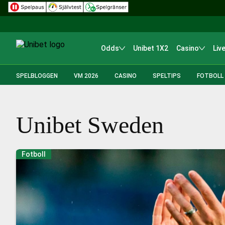
Odds
Unibet 1X2
Casino
Liv
SPELBLOGGEN
VM 2026
CASINO
SPELTIPS
FOTBOLL
Unibet Sweden
Fotboll