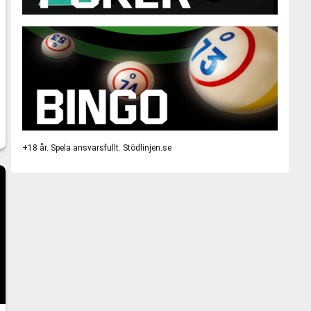
+18 år. Spela ansvarsfullt. Stödlinjen.se