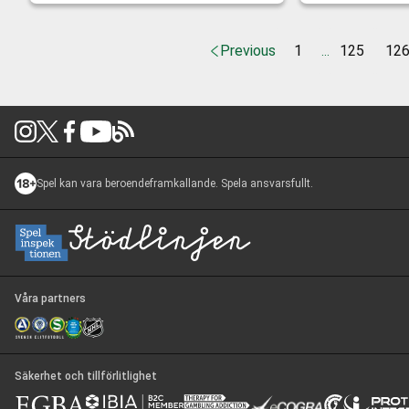
Previous
1
125
12
...
Spel kan vara beroendeframkallande. Spela ansvarsfullt.
Våra partners
Säkerhet och tillförlitlighet