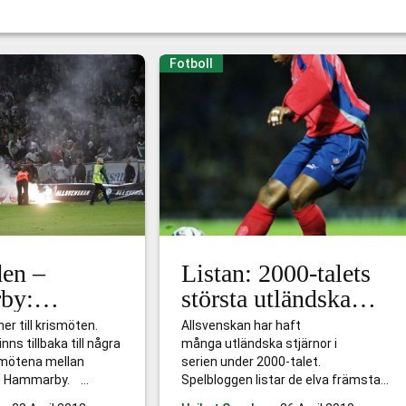
Fotboll
den –
Listan: 2000-talets
by:
största utländska
a
stjärnor i
r till krismöten.
Allsvenskan har haft
tcher under
Allsvenskan
ns tillbaka till några
många utländska stjärnor i
 mötena mellan
serien under 2000-talet.
et
ch Hammarby.
Spelbloggen listar de elva främsta.
urgården 2003 –
Afonso Alvés – Örgryte IS (2002-