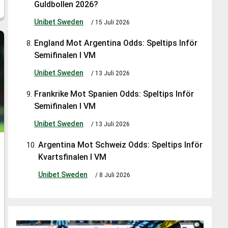
Guldbollen 2026?
Unibet Sweden
/
15 Juli 2026
England Mot Argentina Odds: Speltips Inför
Semifinalen I VM
Unibet Sweden
/
13 Juli 2026
Frankrike Mot Spanien Odds: Speltips Inför
Semifinalen I VM
Unibet Sweden
/
13 Juli 2026
Argentina Mot Schweiz Odds: Speltips Inför
Kvartsfinalen I VM
Unibet Sweden
/
8 Juli 2026