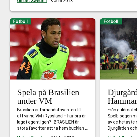
Unibet Sweden
8 Juni 2018
Fotboll
Fotboll
Spela på Brasilien
Djurgår
under VM
Hammar
Klassisk
Brasilien är förhandsfavoriten till
Från guldmatche
derbyma
att vinna VM i Ryssland – hur bra är
Spelbloggen min
laget egentligen? BRASILIEN är
av de hetaste
2000-tal
stora favoriter att ta hem bucklan i
Djurgården o
Ryssland till 5,00 och det är väl
Hammarby – Dj