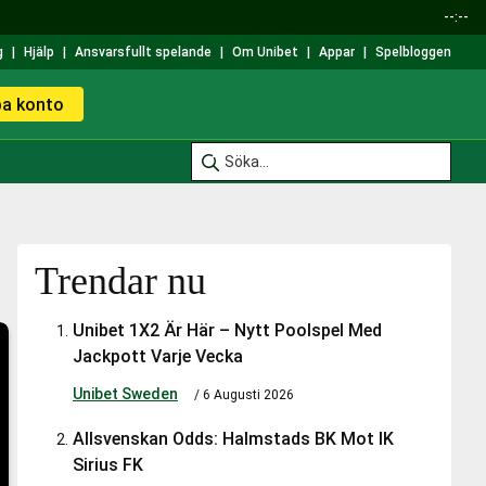
--:--
g
|
Hjälp
|
Ansvarsfullt spelande
|
Om Unibet
|
Appar
|
Spelbloggen
a konto
Trendar nu
Unibet 1X2 Är Här – Nytt Poolspel Med
Jackpott Varje Vecka
Unibet Sweden
/
6 Augusti 2026
Allsvenskan Odds: Halmstads BK Mot IK
Sirius FK