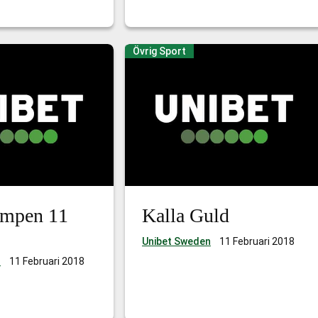
Övrig Sport
ampen 11
Kalla Guld
Unibet Sweden
11 Februari 2018
n
11 Februari 2018