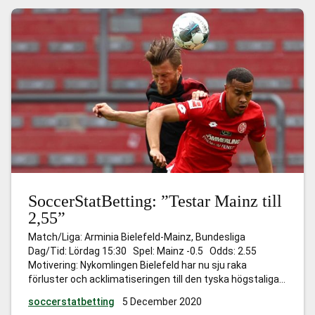
”Freiburg segrar i bottenmötet”
SoccerStatBetting: ”Testar Mainz till
2,55”
Match/Liga: Arminia Bielefeld-Mainz, Bundesliga
Dag/Tid: Lördag 15:30 Spel: Mainz -0.5 Odds: 2.55
Motivering: Nykomlingen Bielefeld har nu sju raka
förluster och acklimatiseringen till den tyska högstaligan
har visat sig svårare än väntat. På de senaste tre
soccerstatbetting
5 December 2020
matcherna har laget endast skjutit fyra skott på mål och