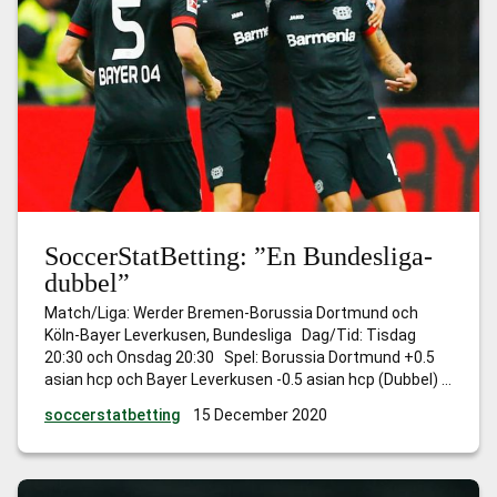
SoccerStatBetting: ”En Bundesliga-
dubbel”
Match/Liga: Werder Bremen-Borussia Dortmund och
Köln-Bayer Leverkusen, Bundesliga Dag/Tid: Tisdag
20:30 och Onsdag 20:30 Spel: Borussia Dortmund +0.5
asian hcp och Bayer Leverkusen -0.5 asian hcp (Dubbel)
Odds: 1.97 Motivering: Dortmund åkte på en riktigt
soccerstatbetting
15 December 2020
stjärnsmäll i helgen och förlorade mot nykomlingen
Stuttgart med hela 5-1 på hemmaplan. Det var en
…
SoccerStatBetting: ”En Bundesliga-dubbel”