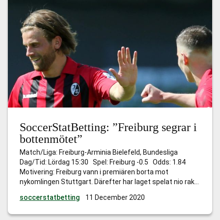
SoccerStatBetting: ”Freiburg segrar i
bottenmötet”
Match/Liga: Freiburg-Arminia Bielefeld, Bundesliga
Dag/Tid: Lördag 15:30 Spel: Freiburg -0.5 Odds: 1.84
Motivering: Freiburg vann i premiären borta mot
nykomlingen Stuttgart. Därefter har laget spelat nio raka
matcher utan seger (0-5-4). Laget har klarat sig bra i
soccerstatbetting
11 December 2020
Bundesliga sedan man gick upp för fem år sedan med en
elfteplacering som snittplacering.
…
SoccerStatBetting: