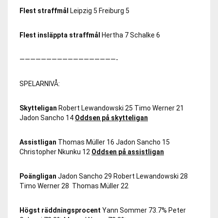
Flest straffmål
Leipzig 5
Freiburg 5
Flest insläppta straffmål
Hertha 7
Schalke 6
——————————————————-
SPELARNIVÅ:
Skytteligan
Robert Lewandowski 25
Timo Werner 21
Jadon Sancho 14
Oddsen på skytteligan
Assistligan
Thomas Müller 16
Jadon Sancho 15
Christopher Nkunku 12
Oddsen på assistligan
Poängligan
Jadon Sancho 29
Robert Lewandowski 28
Timo Werner 28
Thomas Müller 22
Högst räddningsprocent
Yann Sommer 73.7%
Peter