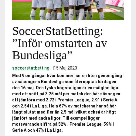
SoccerStatBetting:
”Inför omstarten av
Bundesliga”
soccerstatbetting
|
15 Maj 2020
Med 9 omgångar kvar kommer här en liten genomgång
av säsongens Bundesliga som återupptas lördagen
den 16 maj. Den tyska högstaligan är en målglad liga
med ett snitt på 3.25 mål per match den här säsongen
att jämföra med 2.72 i Premier League, 2.91 i Serie A
och 2.54 i La Liga. Hela 67% av matcherna har så här
långt slutat med fler än 2.5 mål vilket också är högt
jämfört med andra ligor. Till exempel ligger
motsvarande siffra på 52% i Premier League, 59% i
Serie A och 47% i La Liga.