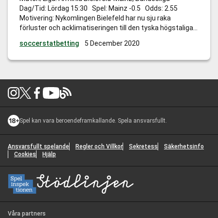
Dag/Tid: Lördag 15:30 Spel: Mainz -0.5 Odds: 2.55
Motivering: Nykomlingen Bielefeld har nu sju raka
förluster och acklimatiseringen till den tyska högstaligan
har visat sig svårare än väntat. På de senaste tre
soccerstatbetting
5 December 2020
matcherna har laget endast skjutit fyra skott på mål och
det är bedrövliga siffror. I
…
SoccerStatBetting: ”Testar
Mainz till 2,55”
Spel kan vara beroendeframkallande. Spela ansvarsfullt.
Ansvarsfullt spelande
Regler och Villkor
Sekretess
Säkerhetsinfo
Cookies
Hjälp
Våra partners