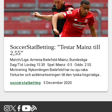
SoccerStatBetting: ”Testar Mainz till
2,55”
Match/Liga: Arminia Bielefeld-Mainz, Bundesliga
Dag/Tid: Lördag 15:30 Spel: Mainz -0.5 Odds: 2.55
Motivering: Nykomlingen Bielefeld har nu sju raka
förluster och acklimatiseringen till den tyska högstaligan
har visat sig svårare än väntat. På de senaste tre
soccerstatbetting
5 December 2020
matcherna har laget endast skjutit fyra skott på mål och
det är bedrövliga siffror. I
…
SoccerStatBetting: ”Testar
Mainz till 2,55”