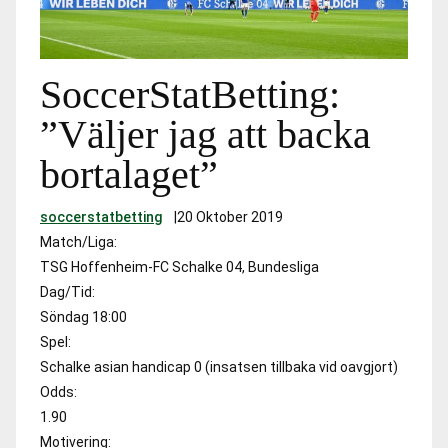
SoccerStatBetting:
”Väljer jag att backa
bortalaget”
soccerstatbetting
|
20 Oktober 2019
Match/Liga:
TSG Hoffenheim-FC Schalke 04, Bundesliga
Dag/Tid:
Söndag 18:00
Spel:
Schalke asian handicap 0 (insatsen tillbaka vid oavgjort)
Odds:
1.90
Motivering: