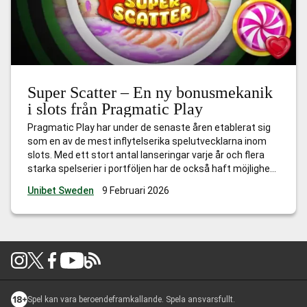
Super Scatter – En ny bonusmekanik
i slots från Pragmatic Play
Pragmatic Play har under de senaste åren etablerat sig
som en av de mest inflytelserika spelutvecklarna inom
slots. Med ett stort antal lanseringar varje år och flera
starka spelserier i portföljen har de också haft möjlighet
att kontinuerligt utveckla hur bonusfunktioner används i
Unibet Sweden
9 Februari 2026
praktiken. I deras senaste spellanseringar har en ny
funktion nu fått en
…
Super Scatter – En ny
bonusmekanik i slots från Pragmatic Play
Spel kan vara beroendeframkallande. Spela ansvarsfullt.