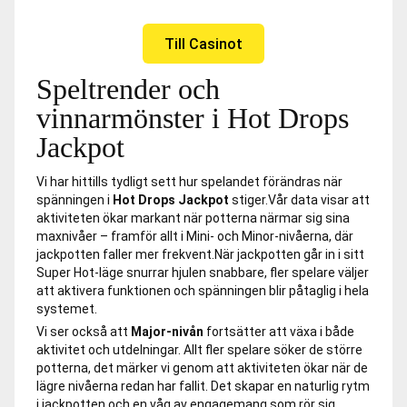
Till Casinot
Speltrender och
vinnarmönster i Hot Drops
Jackpot
Vi har hittills tydligt sett hur spelandet förändras när
spänningen i
Hot Drops Jackpot
stiger.
Vår data visar att
aktiviteten ökar markant när potterna närmar sig sina
maxnivåer – framför allt i Mini- och Minor-nivåerna, där
jackpotten faller mer frekvent.
När jackpotten går in i sitt
Super Hot
-läge snurrar hjulen snabbare, fler spelare väljer
att aktivera funktionen och spänningen blir påtaglig i hela
systemet.
Vi ser också att
Major-nivån
fortsätter att växa i både
aktivitet och utdelningar.
Allt fler spelare söker de större
potterna, det märker vi genom att aktiviteten ökar när de
lägre nivåerna redan har fallit. Det skapar en naturlig rytm
i jackpotten och en våg av engagemang som rör sig