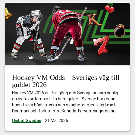
Hockey VM Odds – Sveriges väg till
guldet 2026
Hockey VM 2026 är i full gång och Sverige är som vanligt
en av favoriterna att ta hem guldet. Sverige har redan
hunnit visa både styrka och svagheter med vinst mot
Danmark och förlust mot Kanada. Förväntningarna är
höga på landslaget, som i år ställer upp med en
Unibet Sweden
21 Maj 2026
intressant mix av rutinerade NHL-spelare och unga
…
Hockey VM Odds – Sveriges väg till guldet 2026