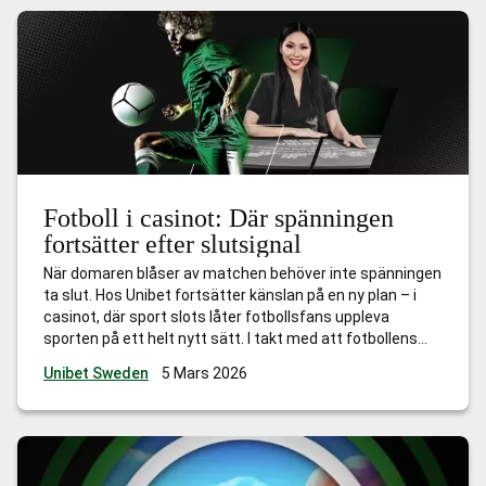
Fotboll i casinot: Där spänningen
fortsätter efter slutsignal
När domaren blåser av matchen behöver inte spänningen
ta slut. Hos Unibet fortsätter känslan på en ny plan – i
casinot, där sport slots låter fotbollsfans uppleva
sporten på ett helt nytt sätt. I takt med att fotbollens
popularitet växer, och med VM 2026 i sikte, har även
Unibet Sweden
5 Mars 2026
intresset för fotboll i casinot tagit fart.
…
Fotboll i
casinot: Där spänningen fortsätter efter slutsignal