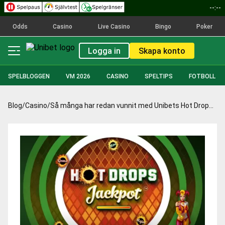
--:--
Odds
Casino
Live Casino
Bingo
Poker
Logga in
Skapa konto
SPELBLOGGEN
VM 2026
CASINO
SPELTIPS
FOTBOLL
Blog
/
Casino
/
Så många har redan vunnit med Unibets Hot Drops Jackpot