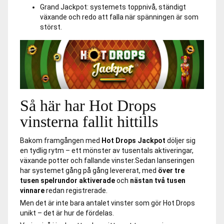
Grand Jackpot:
systemets toppnivå, ständigt
växande och redo att falla när spänningen är som
störst.
Så här har Hot Drops
vinsterna fallit hittills
Bakom framgången med
Hot Drops Jackpot
döljer sig
en tydlig rytm – ett mönster av tusentals aktiveringar,
växande potter och fallande vinster.
Sedan lanseringen
har systemet gång på gång levererat, med
över tre
tusen spelrundor aktiverade
och
nästan två tusen
vinnare
redan registrerade.
Men det är inte bara antalet vinster som gör Hot Drops
unikt – det är hur de fördelas.