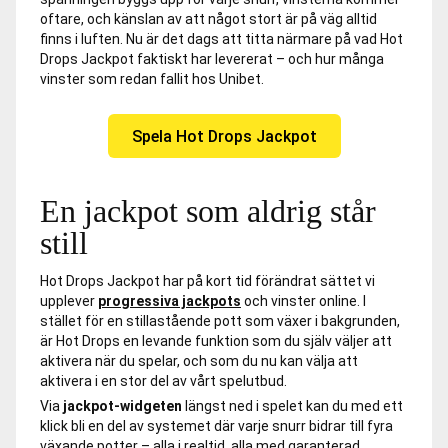
oftare, och känslan av att något stort är på väg alltid
finns i luften. Nu är det dags att titta närmare på vad Hot
Drops Jackpot faktiskt har levererat – och hur många
vinster som redan fallit hos Unibet.
Spela Hot Drops Jackpot
En jackpot som aldrig står
still
Hot Drops Jackpot har på kort tid förändrat sättet vi
upplever
progressiva jackpots
och vinster online.
I
stället för en stillastående pott som växer i bakgrunden,
är Hot Drops en levande funktion som du själv väljer att
aktivera när du spelar, och som du nu kan välja att
aktivera i en stor del av vårt spelutbud.
Via
jackpot-widgeten
längst ned i spelet kan du med ett
klick bli en del av systemet där varje snurr bidrar till fyra
växande potter – alla i realtid, alla med garanterad