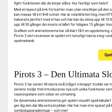
fight-funktionen där de börjar slåss. Hur festligt som helst!
Med en layout på 6×6 fortsätter man utan vinstlinjer på den
kan maxas till ett 8×8 rutnät. Här är volatiliteten hög, men 
halverats jämfört med ettan och här kan du vinna upp till 10 
upp till 50 gånger din insats istället för tidigare 15 gånger. In
Grafiken och animationerna har så klart fått en uppdatering, vi
Pirots 2 slot recension är spelet ett naturligt nästa steg i u
spelmekanik.
Spel
Pirots 3 – Den Ultimata Sl
Pirots 3 tar serien till nästa nivå (något vi knappt trodde var 
seriens tredje titel introduceras nya och unika funktioner som 
casinospelare som söker en utmaning.
De dynamiska animationerna gör spelet visuellt spektakulär
ger dig den där lilla extra kryddan. Här har man inte sparat på
symboluppgraderingar – och mer!