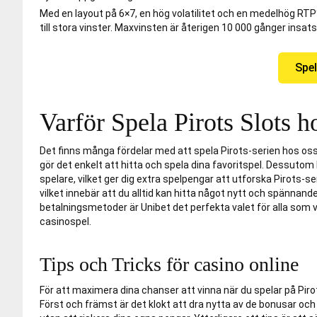
Med en layout på 6×7, en hög volatilitet och en medelhög RTP
till stora vinster. Maxvinsten är återigen 10 000 gånger insatsen
Spel
Varför Spela Pirots Slots h
Det finns många fördelar med att spela Pirots-serien hos oss
gör det enkelt att hitta och spela dina favoritspel. Dessutom
spelare, vilket ger dig extra spelpengar att utforska Pirots-
vilket innebär att du alltid kan hitta något nytt och spännand
betalningsmetoder är Unibet det perfekta valet för alla som v
casinospel.
Tips och Tricks för casino online
För att maximera dina chanser att vinna när du spelar på Piro
Först och främst är det klokt att dra nytta av de bonusar och