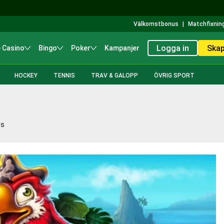
Välkomstbonus
|
Matchfixnin
Logga in
Skap
e Casino
Bingo
Poker
Kampanjer
HOCKEY
TENNIS
TRAV & GALOPP
ÖVRIG SPORT
os