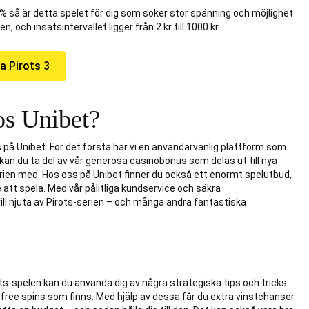
% så är detta spelet för dig som söker stor spänning och möjlighet
, och insatsintervallet ligger från 2 kr till 1000 kr.
a Pirots 3
os Unibet?
 på Unibet. För det första har vi en användarvänlig plattform som
 kan du ta del av vår generösa casinobonus som delas ut till nya
serien med. Hos oss på Unibet finner du också ett enormt spelutbud,
e att spela. Med vår pålitliga kundservice och säkra
ill njuta av Pirots-serien – och många andra fantastiska
ts-spelen kan du använda dig av några strategiska tips och tricks.
 free spins som finns. Med hjälp av dessa får du extra vinstchanser