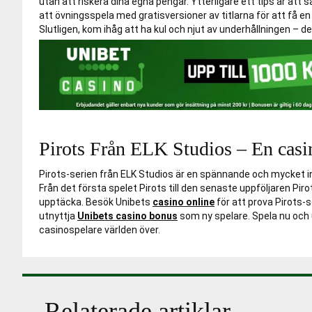
utan att riskera dina egna pengar. Ytterligare ett tips är att 
att övningsspela med gratisversioner av titlarna för att få en
Slutligen, kom ihåg att ha kul och njut av underhållningen – de
Pirots Från ELK Studios – En casino
Pirots-serien från ELK Studios är en spännande och mycket inn
Från det första spelet Pirots till den senaste uppföljaren Pi
upptäcka. Besök Unibets
casino online
för att prova Pirots
utnyttja
Unibets casino bonus
som ny spelare. Spela nu och 
casinospelare världen över.
Relaterade artiklar