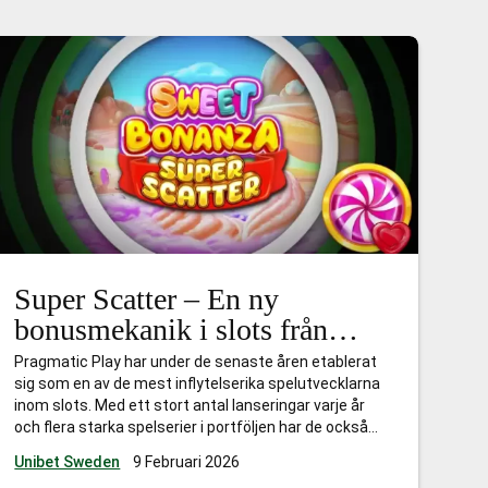
Super Scatter – En ny
bonusmekanik i slots från
Pragmatic Play
Pragmatic Play har under de senaste åren etablerat
sig som en av de mest inflytelserika spelutvecklarna
inom slots. Med ett stort antal lanseringar varje år
och flera starka spelserier i portföljen har de också
haft möjlighet att kontinuerligt utveckla hur
Unibet Sweden
9 Februari 2026
bonusfunktioner används i praktiken. I deras senaste