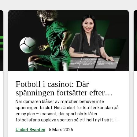
Fotboll i casinot: Där
spänningen fortsätter efter
slutsignal
När domaren blåser av matchen behöver inte
spänningen ta slut. Hos Unibet fortsätter känslan på
en ny plan – i casinot, där sport slots låter
fotbollsfans uppleva sporten på ett helt nytt sätt. I
takt med att fotbollens popularitet växer, och med
Unibet Sweden
5 Mars 2026
VM 2026 i sikte, har även intresset för fotboll i casinot